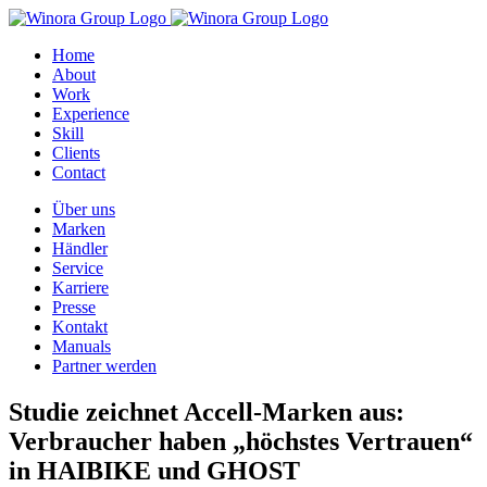
Zum
Inhalt
Home
springen
About
Work
Experience
Skill
Clients
Contact
Über uns
Marken
Händler
Service
Karriere
Presse
Kontakt
Manuals
Partner werden
Studie zeichnet Accell-Marken aus:
Verbraucher haben „höchstes Vertrauen“
in HAIBIKE und GHOST