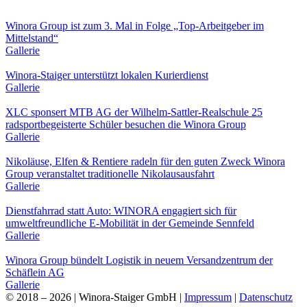
Winora Group ist zum 3. Mal in Folge „Top-Arbeitgeber im
Mittelstand“
Gallerie
Winora-Staiger unterstützt lokalen Kurierdienst
Gallerie
XLC sponsert MTB AG der Wilhelm-Sattler-Realschule 25
radsportbegeisterte Schüler besuchen die Winora Group
Gallerie
Nikoläuse, Elfen & Rentiere radeln für den guten Zweck Winora
Group veranstaltet traditionelle Nikolausausfahrt
Gallerie
Dienstfahrrad statt Auto: WINORA engagiert sich für
umweltfreundliche E-Mobilität in der Gemeinde Sennfeld
Gallerie
Winora Group bündelt Logistik in neuem Versandzentrum der
Schäflein AG
Gallerie
© 2018 –
2026 | Winora-Staiger GmbH |
Impressum
|
Datenschutz