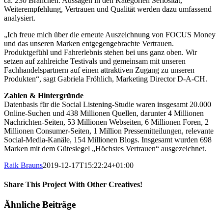
ca. 230 Branchen. Aussagen in den Kategorien Seriosität,
Weiterempfehlung, Vertrauen und Qualität werden dazu umfassend
analysiert.
„Ich freue mich über die erneute Auszeichnung von FOCUS Money
und das unseren Marken entgegengebrachte Vertrauen.
Produktgefühl und Fahrerlebnis stehen bei uns ganz oben. Wir
setzen auf zahlreiche Testivals und gemeinsam mit unseren
Fachhandelspartnern auf einen attraktiven Zugang zu unseren
Produkten“, sagt Gabriela Fröhlich, Marketing Director D-A-CH.
Zahlen & Hintergründe
Datenbasis für die Social Listening-Studie waren insgesamt 20.000
Online-Suchen und 438 Millionen Quellen, darunter 4 Millionen
Nachrichten-Seiten, 53 Millionen Webseiten, 6 Millionen Foren, 2
Millionen Consumer-Seiten, 1 Million Pressemitteilungen, relevante
Social-Media-Kanäle, 154 Millionen Blogs. Insgesamt wurden 698
Marken mit dem Gütesiegel „Höchstes Vertrauen“ ausgezeichnet.
Raik Brauns
2019-12-17T15:22:24+01:00
Share This Project With Other Creatives!
Facebook
X
Pinterest
E-
Ähnliche Beiträge
Mail