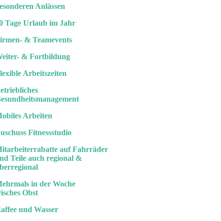
esonderen Anlässen
0 Tage Urlaub im Jahr
irmen- & Teamevents
eiter- & Fortbildung
lexible Arbeitszeiten
etriebliches
esundheitsmanagement
obiles Arbeiten
uschuss Fitnessstudio
itarbeiterrabatte auf Fahrräder
nd Teile auch regional &
berregional
ehrmals in der Woche
risches Obst
affee und Wasser