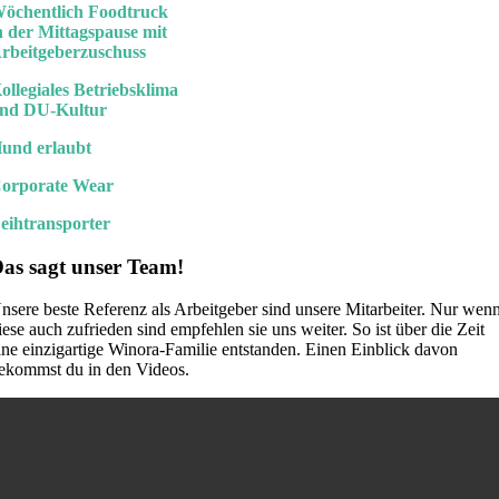
öchentlich Foodtruck
n der Mittagspause mit
rbeitgeberzuschuss
ollegiales Betriebsklima
nd DU-Kultur
und erlaubt
orporate Wear
eihtransporter
as sagt unser Team!
nsere beste Referenz als Arbeitgeber sind unsere Mitarbeiter. Nur wen
iese auch zufrieden sind empfehlen sie uns weiter. So ist über die Zeit
ine einzigartige Winora-Familie entstanden. Einen Einblick davon
ekommst du in den Videos.