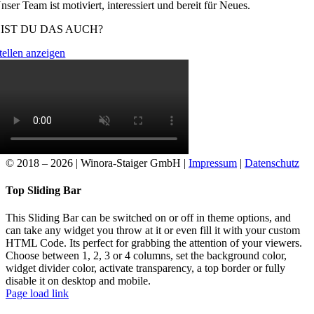
nser Team ist motiviert, interessiert und bereit für Neues.
IST DU DAS AUCH?
tellen anzeigen
© 2018 –
2026 | Winora-Staiger GmbH |
Impressum
|
Datenschutz
Toggle
Top Sliding Bar
Sliding
Bar
This Sliding Bar can be switched on or off in theme options, and
Area
can take any widget you throw at it or even fill it with your custom
HTML Code. Its perfect for grabbing the attention of your viewers.
Choose between 1, 2, 3 or 4 columns, set the background color,
widget divider color, activate transparency, a top border or fully
disable it on desktop and mobile.
Page load link
Nach