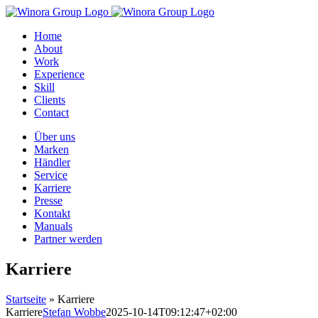
Zum
Inhalt
Home
springen
About
Work
Experience
Skill
Clients
Contact
Über uns
Marken
Händler
Service
Karriere
Presse
Kontakt
Manuals
Partner werden
Karriere
Startseite
»
Karriere
Karriere
Stefan Wobbe
2025-10-14T09:12:47+02:00