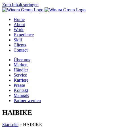
Zum Inhalt springen
Home
About
Work
Experience
Skill
Clients
Contact
Über uns
Marken
Händler
Service
Karriere
Presse
Kontakt
Manuals
Partner werden
HAIBIKE
Startseite
»
HAIBIKE