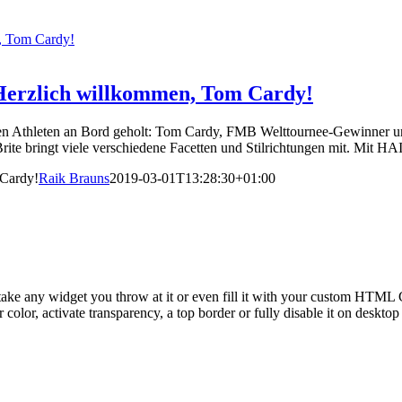
, Tom Cardy!
erzlich willkommen, Tom Cardy!
ten Athleten an Bord geholt: Tom Cardy, FMB Welttournee-Gewinner
 Brite bringt viele verschiedene Facetten und Stilrichtungen mit. Mit 
Cardy!
Raik Brauns
2019-03-01T13:28:30+01:00
take any widget you throw at it or even fill it with your custom HTML C
color, activate transparency, a top border or fully disable it on deskto