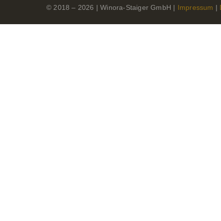
© 2018 –
2026 | Winora-Staiger GmbH |
Impressum
|