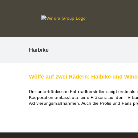
Zum
Inhalt
springen
Haibike
Wölfe auf zwei Rädern: Haibike und Winor
Der unterfränkische Fahrradhersteller steigt erstmals 
Kooperation umfasst u.a. eine Präsenz auf den TV-
Aktivierungsmaßnahmen. Auch die Profis und Fans profi