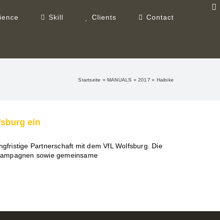
ience
Skill
Clients
Contact
Startseite
»
MANUALS
»
2017
»
Haibike
fsburg ein
ngfristige Partnerschaft mit dem VfL Wolfsburg. Die
a Kampagnen sowie gemeinsame