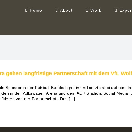
Home
About
Work
Exper
a gehen langfristige Partnerschaft mit dem VfL Wol
als Sponsor in der Fußball-Bundesliga ein und setzt dabei auf eine la
Banden in der Volkswagen Arena und dem AOK Stadion, Social Medi
tieren von der Partnerschaft. Das [...]