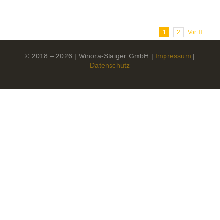
1
2
Vor
© 2018 –
2026 | Winora-Staiger GmbH |
Impressum
|
Datenschutz