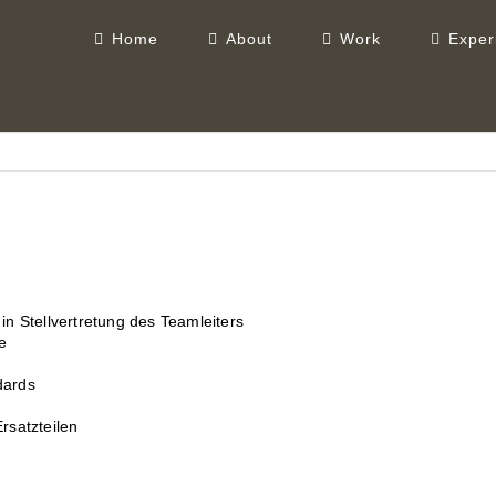
Home
About
Work
Exper
n Stellvertretung des Teamleiters
e
dards
rsatzteilen