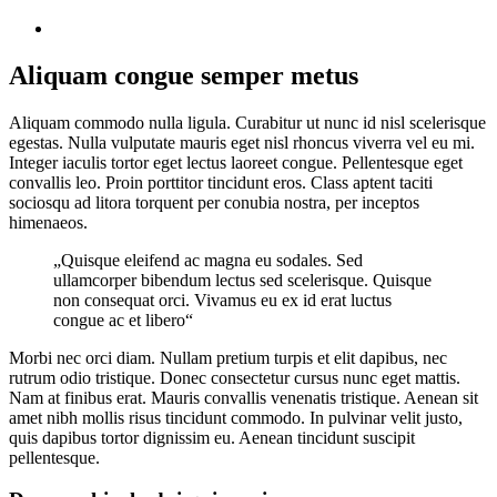
Aliquam congue semper metus
Aliquam commodo nulla ligula. Curabitur ut nunc id nisl scelerisque
egestas. Nulla vulputate mauris eget nisl rhoncus viverra vel eu mi.
Integer iaculis tortor eget lectus laoreet congue. Pellentesque eget
convallis leo. Proin porttitor tincidunt eros. Class aptent taciti
sociosqu ad litora torquent per conubia nostra, per inceptos
himenaeos.
„Quisque eleifend ac magna eu sodales. Sed
ullamcorper bibendum lectus sed scelerisque. Quisque
non consequat orci. Vivamus eu ex id erat luctus
congue ac et libero“
Morbi nec orci diam. Nullam pretium turpis et elit dapibus, nec
rutrum odio tristique. Donec consectetur cursus nunc eget mattis.
Nam at finibus erat. Mauris convallis venenatis tristique. Aenean sit
amet nibh mollis risus tincidunt commodo. In pulvinar velit justo,
quis dapibus tortor dignissim eu. Aenean tincidunt suscipit
pellentesque.