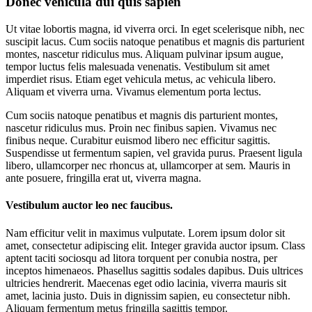
Donec vehicula dui quis sapien
Ut vitae lobortis magna, id viverra orci. In eget scelerisque nibh, nec
suscipit lacus. Cum sociis natoque penatibus et magnis dis parturient
montes, nascetur ridiculus mus. Aliquam pulvinar ipsum augue,
tempor luctus felis malesuada venenatis. Vestibulum sit amet
imperdiet risus. Etiam eget vehicula metus, ac vehicula libero.
Aliquam et viverra urna. Vivamus elementum porta lectus.
Cum sociis natoque penatibus et magnis dis parturient montes,
nascetur ridiculus mus. Proin nec finibus sapien. Vivamus nec
finibus neque. Curabitur euismod libero nec efficitur sagittis.
Suspendisse ut fermentum sapien, vel gravida purus. Praesent ligula
libero, ullamcorper nec rhoncus at, ullamcorper at sem. Mauris in
ante posuere, fringilla erat ut, viverra magna.
Vestibulum auctor leo nec faucibus.
Nam efficitur velit in maximus vulputate. Lorem ipsum dolor sit
amet, consectetur adipiscing elit. Integer gravida auctor ipsum. Class
aptent taciti sociosqu ad litora torquent per conubia nostra, per
inceptos himenaeos. Phasellus sagittis sodales dapibus. Duis ultrices
ultricies hendrerit. Maecenas eget odio lacinia, viverra mauris sit
amet, lacinia justo. Duis in dignissim sapien, eu consectetur nibh.
Aliquam fermentum metus fringilla sagittis tempor.