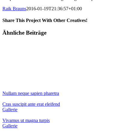
Raik Brauns
2016-01-19T21:36:57+01:00
Share This Project With Other Creatives!
Facebook
X
Pinterest
E-
Ähnliche Beiträge
Mail
Nullam neque sapien pharetra
Cras suscipit ante erat eleifend
Gallerie
Vivamus ut magna turpis
Gallerie