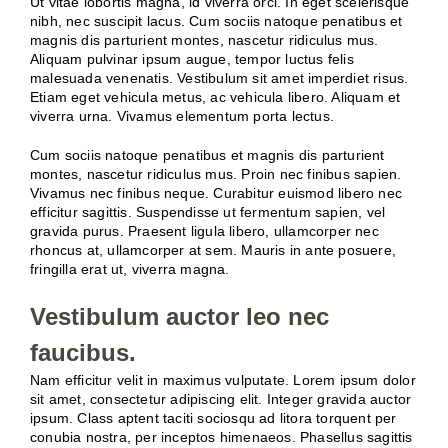
Ut vitae lobortis magna, id viverra orci. In eget scelerisque
nibh, nec suscipit lacus. Cum sociis natoque penatibus et
magnis dis parturient montes, nascetur ridiculus mus.
Aliquam pulvinar ipsum augue, tempor luctus felis
malesuada venenatis. Vestibulum sit amet imperdiet risus.
Etiam eget vehicula metus, ac vehicula libero. Aliquam et
viverra urna. Vivamus elementum porta lectus.
Cum sociis natoque penatibus et magnis dis parturient
montes, nascetur ridiculus mus. Proin nec finibus sapien.
Vivamus nec finibus neque. Curabitur euismod libero nec
efficitur sagittis. Suspendisse ut fermentum sapien, vel
gravida purus. Praesent ligula libero, ullamcorper nec
rhoncus at, ullamcorper at sem. Mauris in ante posuere,
fringilla erat ut, viverra magna.
Vestibulum auctor leo nec
faucibus.
Nam efficitur velit in maximus vulputate. Lorem ipsum dolor
sit amet, consectetur adipiscing elit. Integer gravida auctor
ipsum. Class aptent taciti sociosqu ad litora torquent per
conubia nostra, per inceptos himenaeos. Phasellus sagittis